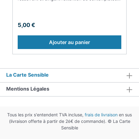
vers son cœur ardent surplombé par quatre
cercles couleurs rubis, cette plume appelle au
désir et à la passion.Ces teintes se rapprochent de
celles du plumage du Pic flamboyant ou encore du
5,00 €
Tangara écarlate, que cette aquarelle réinterprète
avec une superbe palette.
Ajouter au panier
La Carte Sensible
Mentions Légales
Tous les prix s'entendent TVA incluse,
frais de livraison
en sus
(livraison offerte à partir de 26€ de commande). © La Carte
Sensible