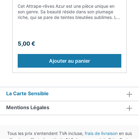
Cet Attrape-rêves Azur est une pièce unique en
son genre. Sa beauté réside dans son plumage
riche, qui se pare de teintes bleutées sublimes. Les
perles qui l'ornent ainsi que les plumes rectrices
qui le complètent ne font que rajouter à sa
splendeur. L'aquarelle utilisée pour mettre en
lumière ses reflets offre un rendu exceptionnel qui
5,00 €
ne pourra que vous émerveiller. En somme, cette
pièce est bien plus qu'un simple attrape-rêves...
Ajouter au panier
La Carte Sensible
Mentions Légales
Tous les prix s'entendent TVA incluse,
frais de livraison
en sus